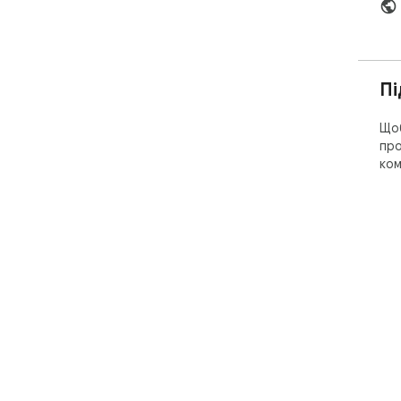
Пі
Щоб
про
ком