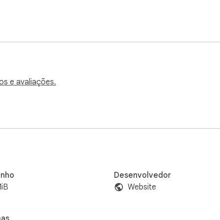
os e avaliações.
nho
Desenvolvedor
MiB
Website
mas