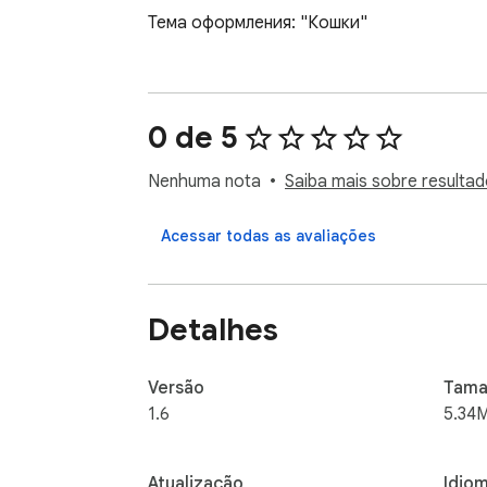
Тема оформления: "Кошки"
0 de 5
Nenhuma nota
Saiba mais sobre resultad
Acessar todas as avaliações
Detalhes
Versão
Tama
1.6
5.34
Atualização
Idio