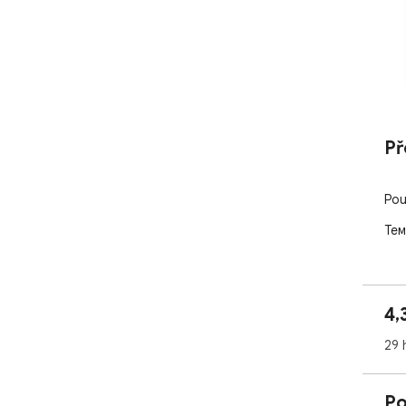
Př
Pou
Тем
4,
29 
Po