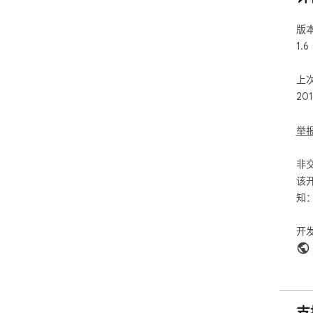
版
1.6
上
20
举
非
该
知
开