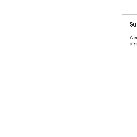
Su
Wen
ben