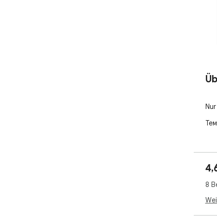
Üb
Nur
Тем
4,
8 B
Wei