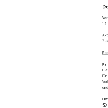
De
Ver
1.6
Akt
7. 
Bed
Kei
Die
Für
Ver
und
Ent