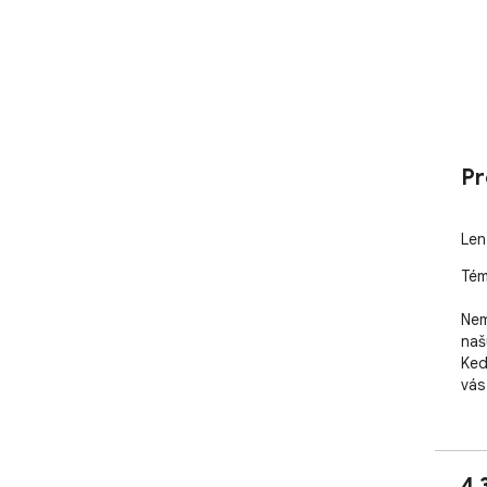
Pr
Len
Tém
Nem
naš
Ked
vás
4,