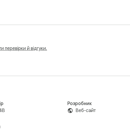
и перевірки й відгуки.
ір
Розробник
MiB
Веб-сайт
и