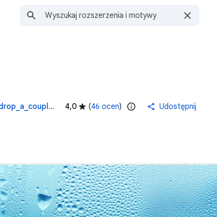
https://atavi.com/browser-themes/p/drop_a_couple/chrome-themes-top/
4,0
(
46 ocen
)
Udostępnij