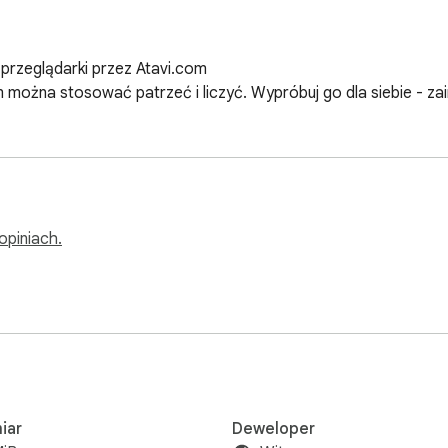
rzeglądarki przez Atavi.com

em można stosować patrzeć i liczyć. Wypróbuj go dla siebie - z
opiniach.
iar
Deweloper