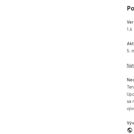
Po
Ver
1.6
Akt
5. 
Nah
Neo
Ten
Upo
sa 
výv
Výv