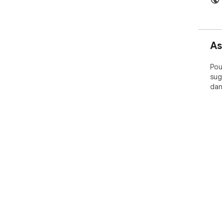
As
Pou
sug
dan