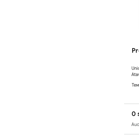
Pr
Uni
Ata
Тем
0 
Auc