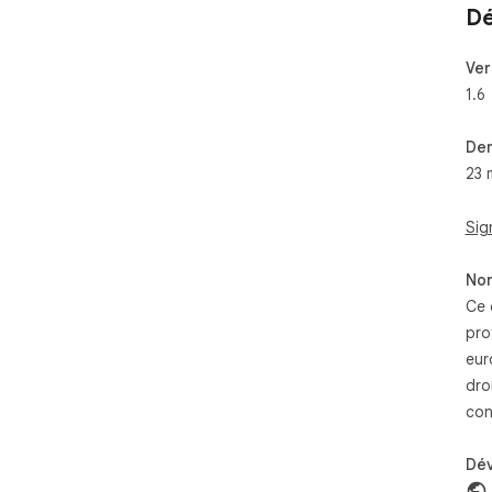
Dé
Ver
1.6
Der
23 
Sig
Non
Ce 
pro
eur
dro
con
Dé