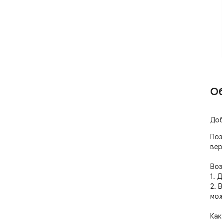
О
Доб
Поз
вер
Воз
1. 
2. 
мож
Как