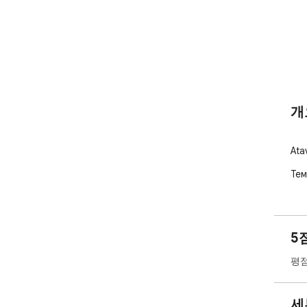
개
At
Тем
5
평점
세