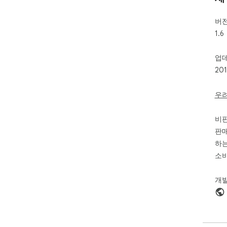
버
1.6
업
20
우
비
판매
하는
소비
개