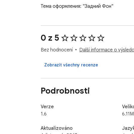
Тема оформления: "Задний Фон"
0 z 5
Bez hodnocení
Další informace o výsledc
Zobrazit všechny recenze
Podrobnosti
Verze
Velik
1.6
6.11M
Aktualizováno
Jazy