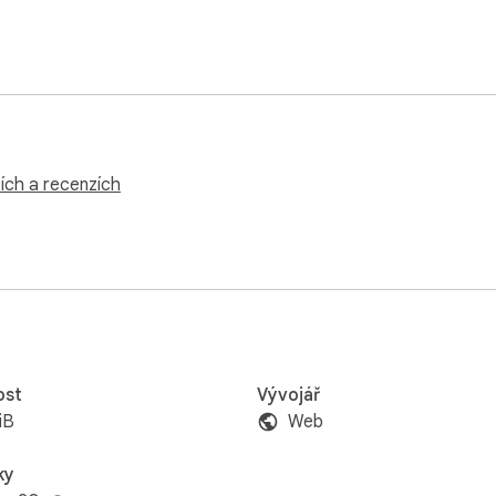
ích a recenzích
ost
Vývojář
iB
Web
ky