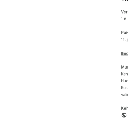
Ver
1.6
Päi
11.
Ilm
Muu
Kehi
Huo
Kul
väli
Keh