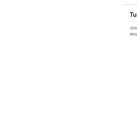
Tu
Jos
siv