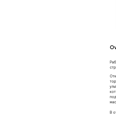
Ov
Раб
стр
Отк
тор
уль
кот
под
мас
В о