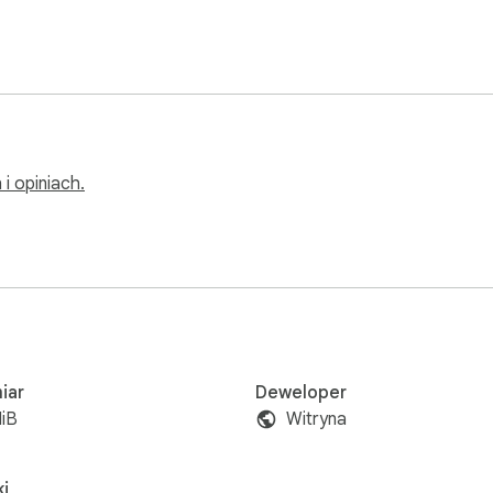
i opiniach.
iar
Deweloper
iB
Witryna
i