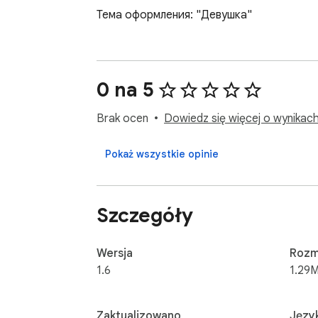
Тема оформления: "Девушка"
0 na 5
Brak ocen
Dowiedz się więcej o wynikach 
Pokaż wszystkie opinie
Szczegóły
Wersja
Rozm
1.6
1.29M
Zaktualizowano
Język