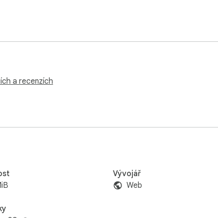
ích a recenzích
ost
Vývojář
MiB
Web
ky