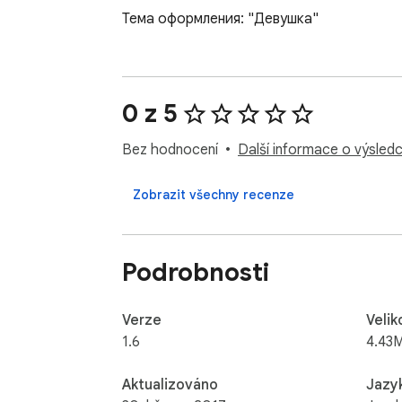
Тема оформления: "Девушка"
0 z 5
Bez hodnocení
Další informace o výsledc
Zobrazit všechny recenze
Podrobnosti
Verze
Velik
1.6
4.43
Aktualizováno
Jazy