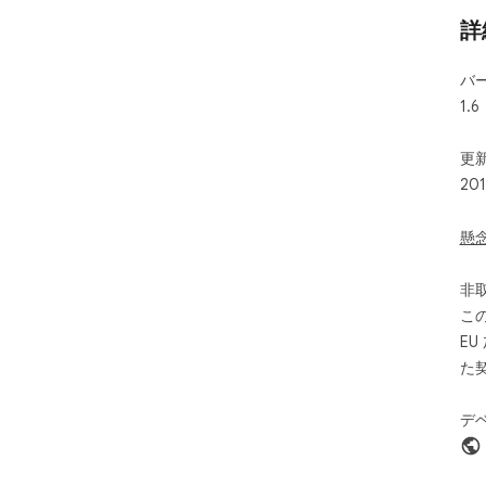
詳
バ
1.6
更新
20
懸
非
こ
E
た
デ