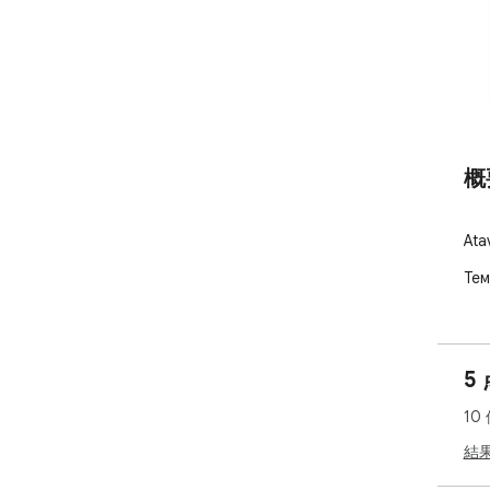
概
At
Тем
5
10
結