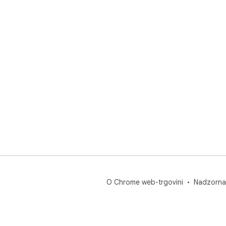
O Chrome web-trgovini
Nadzorna