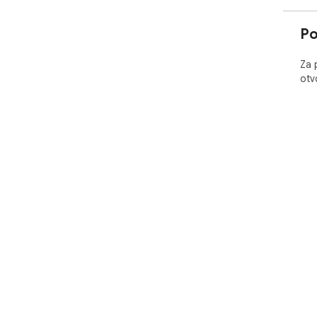
Po
Za 
otv