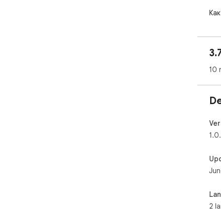
Как
Рас
быс
сай
3.
чер
10 
Что
— Н
— Н
De
— Н
Под
Ver
You
1.0
Up
Jun
La
2 l