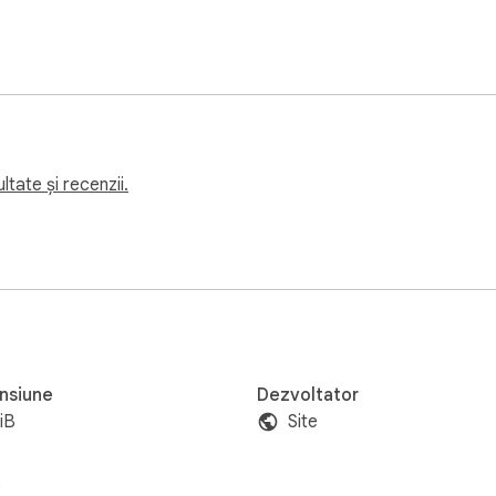
ltate și recenzii.
nsiune
Dezvoltator
iB
Site
i