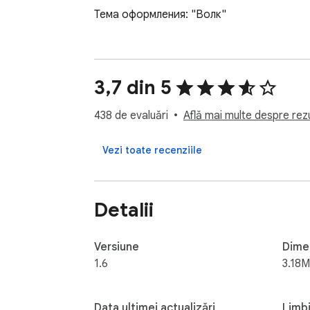
Тема оформления: "Волк"
3,7 din 5
438 de evaluări
Află mai multe despre rezu
Vezi toate recenziile
Detalii
Versiune
Dime
1.6
3.18M
Data ultimei actualizări
Limb