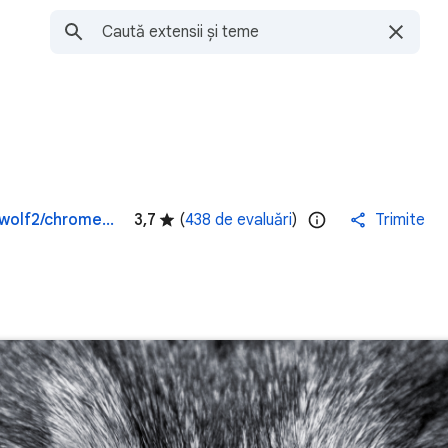
https://atavi.com/browser-themes/p/wolf2/chrome-themes-top/
3,7
(
438 de evaluări
)
Trimite