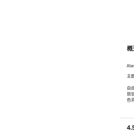
概
At
主题
自由
斑
色
4