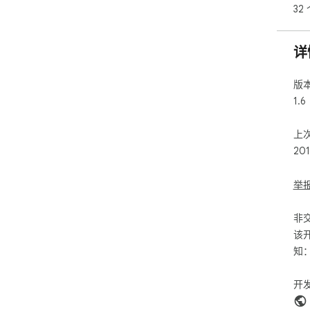
32
详
版
1.6
上
20
举
非
该
知
开