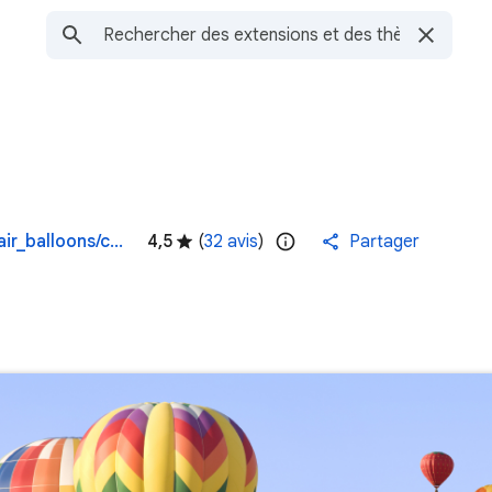
https://atavi.com/browser-themes/p/air_balloons/chrome-themes-top/
4,5
(
32 avis
)
Partager