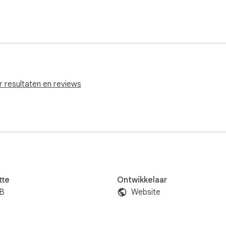
r resultaten en reviews
tte
Ontwikkelaar
iB
Website
n