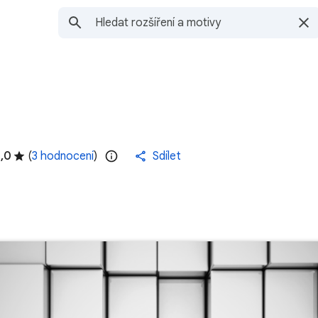
,0
(
3 hodnocení
)
Sdílet