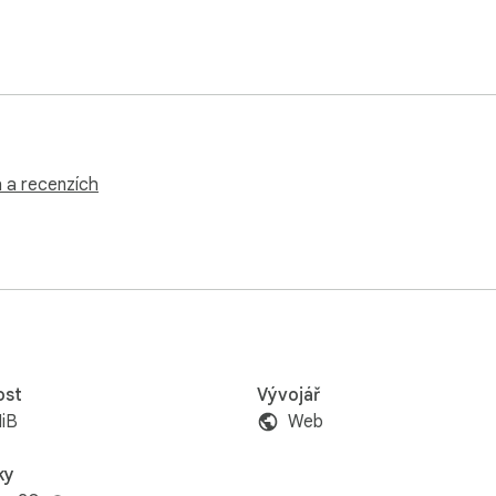
h a recenzích
ost
Vývojář
iB
Web
ky