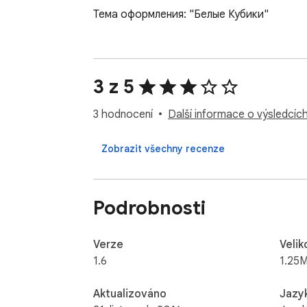
Тема оформления: "Белые Кубики"
3 z 5
3 hodnocení
Další informace o výsledcíc
Zobrazit všechny recenze
Podrobnosti
Verze
Velik
1.6
1.25M
Aktualizováno
Jazy