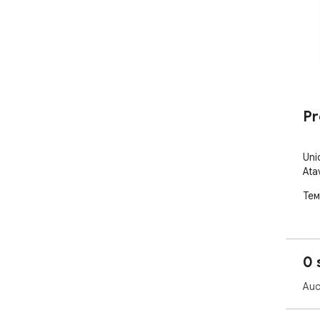
Pr
Uni
Ata
Тем
0 
Auc