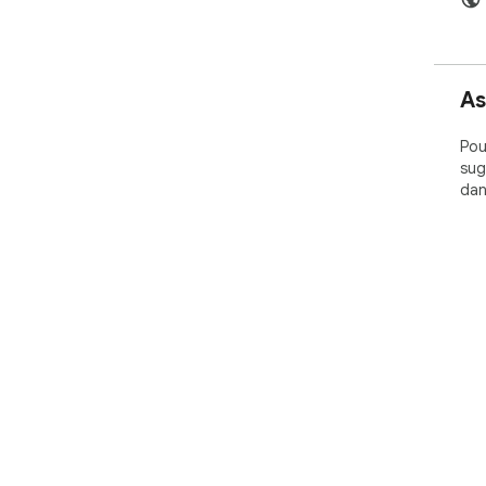
As
Pou
sug
dan