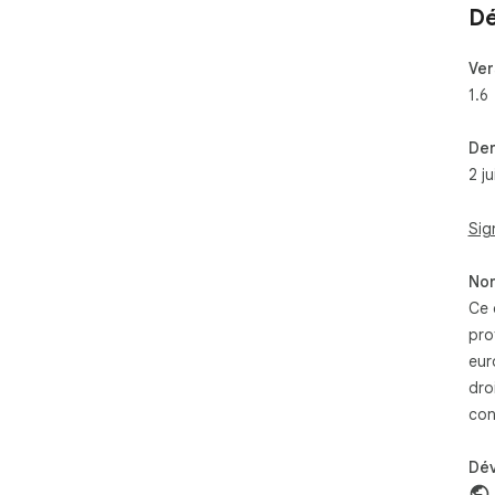
Dé
Ver
1.6
Der
2 j
Sig
Non
Ce 
pro
eur
dro
con
Dé