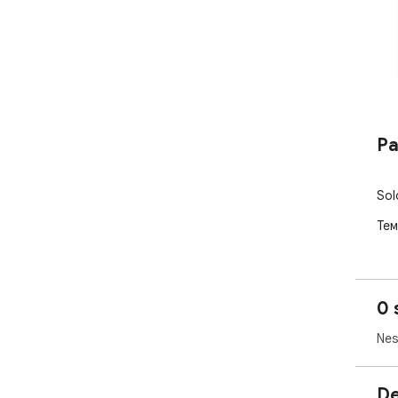
Pa
Sol
Тем
0 
Nes
De