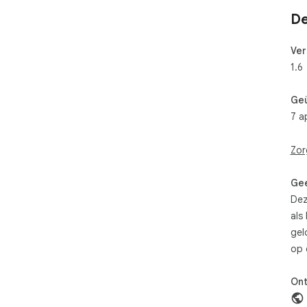
De
Ver
1.6
Ge
7 a
Zor
Gee
Dez
als
gel
op 
Ont