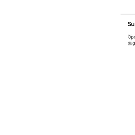
Su
Ope
sug