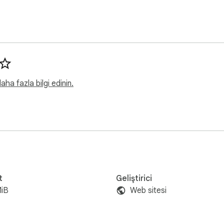
ha fazla bilgi edinin.
t
Geliştirici
MiB
Web sitesi