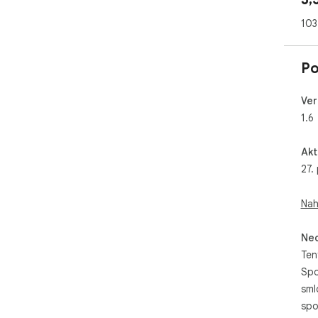
103
Po
Ver
1.6
Akt
27.
Nah
Neo
Ten
Spo
sml
spo