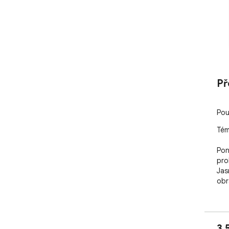
Př
Pou
Tém
Pon
pro
Jas
obr
3,