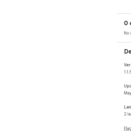
0 
No 
De
Ver
1.1.
Up
May
La
2 l
Fla