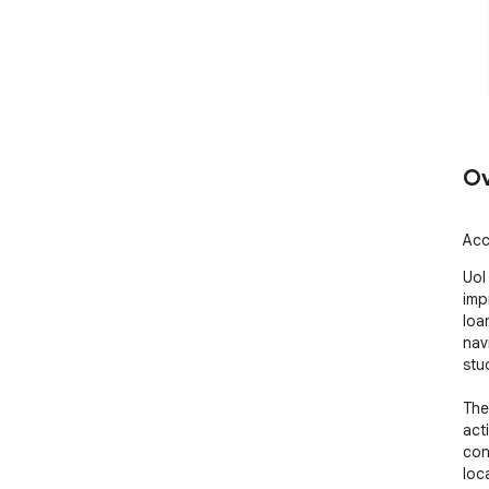
Ov
Acc
UoI 
imp
Ioa
nav
stu
The
act
con
loc