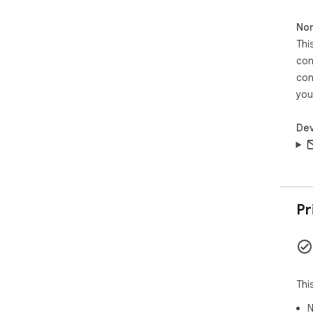
Non
Thi
con
con
you
Dev
Pr
Thi
N