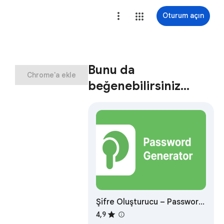
Oturum açın
Bunu da
Chrome'a ekle
beğenebilirsiniz…
Şifre Oluşturucu – Password
Generator
4,9