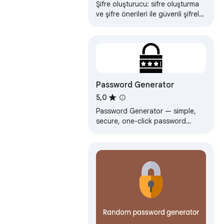
Şifre oluşturucu: sifre oluşturma
ve şifre önerileri ile güvenli şifreler
oluşturun. Hesaplarınızı koruyun
ve kolayca şifrelerinizi…
Password Generator
5,0
Password Generator — simple,
secure, one-click password
generator