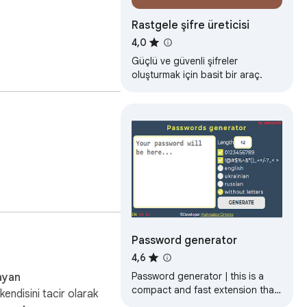
Rastgele şifre üreticisi
4,0
Güçlü ve güvenli şifreler
oluşturmak için basit bir araç.
Password generator
4,6
Password generator | this is a
ayan
compact and fast extension that
kendisini tacir olarak
will help you generate a new