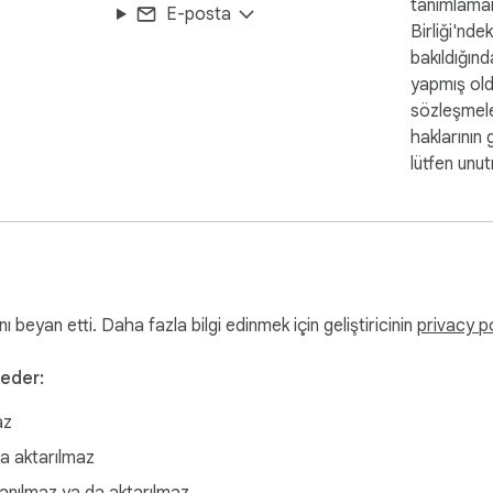
tanımlama
E-posta
Birliği'nde
bakıldığında
yapmış ol
sözleşmele
haklarının 
lütfen unu
ı beyan etti. Daha fazla bilgi edinmek için geliştiricinin
privacy p
 eder:
az
da aktarılmaz