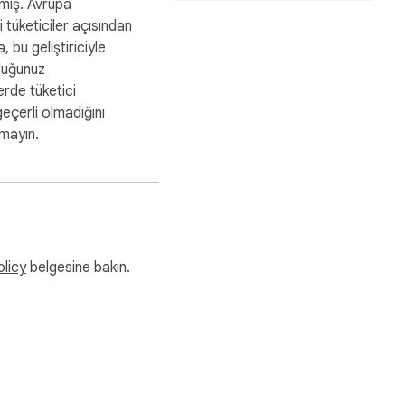
mış. Avrupa
secure password in a second
ki tüketiciler açısından
, bu geliştiriciyle
duğunuz
rde tüketici
geçerli olmadığını
tmayın.
olicy
belgesine bakın.