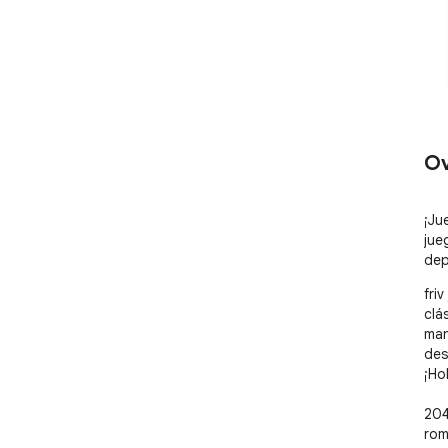
Ov
¡Ju
jue
dep
fri
clá
man
des
¡Ho
204
rom