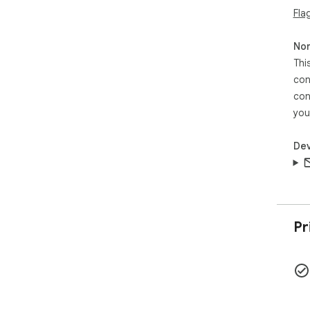
Fla
Non
Thi
con
con
you
Dev
Pr